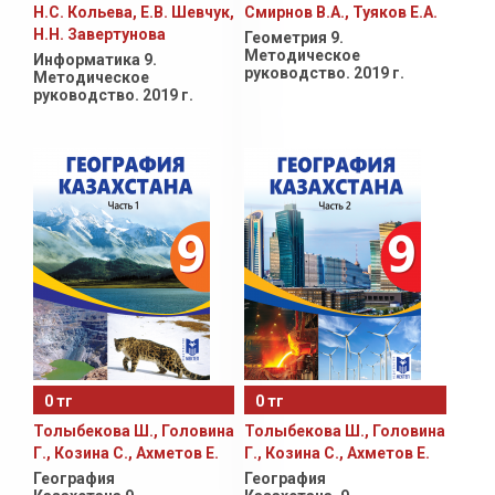
Н.С. Кольева, Е.В. Шевчук,
Смирнов В.А., Туяков Е.А.
Н.Н. Завертунова
Геометрия 9.
Методическое
Информатика 9.
руководство. 2019 г.
Методическое
руководство. 2019 г.
0 тг
0 тг
Толыбекова Ш., Головина
Толыбекова Ш., Головина
Г., Козина С., Ахметов Е.
Г., Козина С., Ахметов Е.
География
География