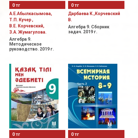
0 тг
0 тг
А.Е.Абылкасымова,
Дарбаева К.,Корчевский
Т.П. Кучер ,
В.
В.Е. Корчевский,
Алгебра 9. Сборник
задач. 2019 г.
З.А. Жумагулова.
Алгебра 9.
Методическое
руководство. 2019 г.
0 тг
0 тг