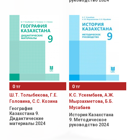
руководство 2024
0 тг
0 тг
Ш.Т. Толыбекова, Г.Е.
К.С. Ускембаев, А.Ж.
Головина, С.С. Козина
Мырзахметова, Б.Б.
Мусабаев
География
Казахстана 9.
История Казахстана
Дидактические
9. Методическое
материалы 2024
руководство 2024