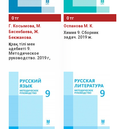
0 тг
0 тг
Г. Косымова, М.
Оспанова М. К.
Бисенбаева, Ж.
Химия 9. Сборник
задач. 2019 ж.
Бекжанова.
Қазақ тілі мен
әдебиеті 9.
Методическое
руководство. 2019 г,