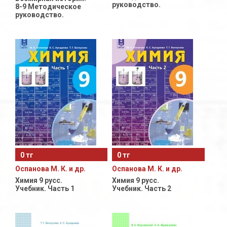
руководство.
8-9 Методическое
руководство.
0 тг
0 тг
Оспанова М. К. и др.
Оспанова М. К. и др.
Химия 9 русс.
Химия 9 русс.
Учебник. Часть 1
Учебник. Часть 2