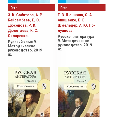
0 тг
0 тг
З. К. Сабитова, А. Р.
Г. З. Шашкина, О. А.
Бейсембаев, Д. С.
Анищенко, В. В.
Дюсенова, Р. К.
Шмельцер, А. Ю. По­
Дюсетаева, К. С.
луянова.
Скляренко.
Русская литература
9. Методическое
Русский язык 9.
руководство. 2019
Методическое
ж.
руководство. 2019
ж.