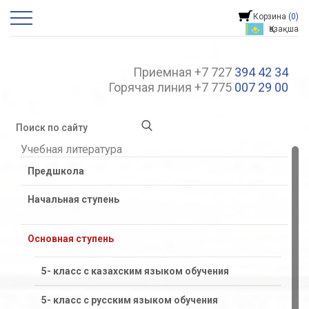
Корзина (
0
)
Қазақша
Приемная +7 727
394 42 34
Горячая линия +7 775
007 29 00
Учебная литература
Предшкола
Начальная ступень
Основная ступень
5- класс с казахским языком обучения
5- класс с русским языком обучения