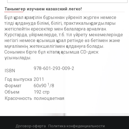
Танымгер изучаем казахский легко!
Бұл құрал қазақ тілін бұрыннан үйреніп жүрген немесе
тілді қолдануда білімі, білігі, практикалық дағдылары
жетіспейтін ересектер мен балаларға арналған.
Курстарда, үйірмелерде, т.б. тіл үйрету мекемелерінде
негізгі немесе қосымша құрал ретінде өз бетімен және
мұғалімнің жетекшелігімен қолдануға болады.
Сонымен бірге бұл кітапқа қосымша СD-диск
ұсынылады.
978-601-293-009-2
ISBN
Год выпуска
2011
1
Формат
60x90
/8
Объем
192 стр
Красочность
полноцветная
Договор-оферта
Политика конфиденциальности