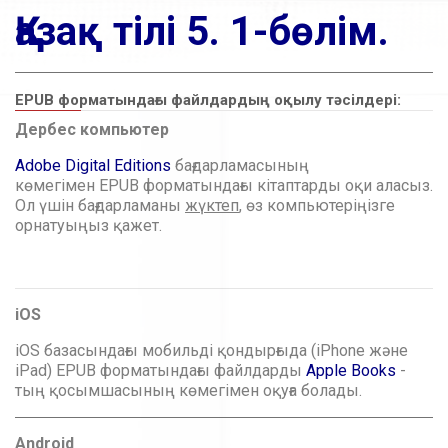
Қазақ тілі 5. 1-бөлім.
ЕPUB форматындағы файлдардың оқылу тәсілдері:
Дербес компьютер
Adobe Digital Editions
бағдарламасының
көмегімен ЕPUB форматындағы кітаптарды оқи аласыз.
Ол үшін бағдарламаны
жүктеп
, өз компьютеріңізге
орнатуыңыз қажет.
iOS
iОS базасындағы мобильді қондырғыда (iPhone және
iPad) EPUB форматындағы файлдарды
Apple Books
-
тың қосымшасының көмегімен оқуға болады.
Android