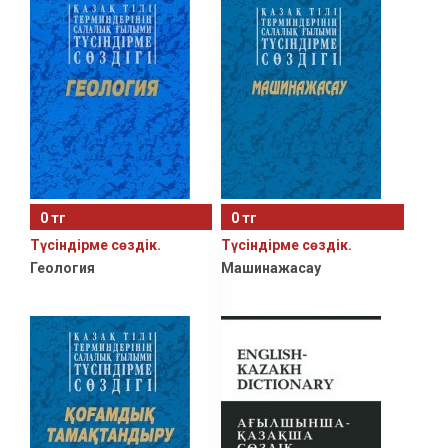
0 тг
0 тг
Түсiндiрме сөздiк.
Түсiндiрме сөздiк.
Геология
Машинажасау