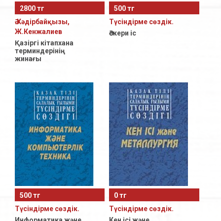
2800 тг
500 тг
Ә.Кәдірбайқызы,
Түсiндiрме сөздiк.
Ж.Кенжалиев
Әскери iс
Қазіргі кітапхана
терминдерінің
жинағы
500 тг
0 тг
Түсiндiрме сөздiк.
Түсiндiрме сөздiк.
Информатика және
Кен iсi және