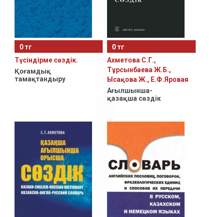
0 тг
0 тг
Түсiндiрме сөздiк.
Ахметова С.Г.,
Тұрсынбаева Ж.Б.,
Қоғамдық
тамақтандыру
Ысақова Ж., Е.Ф.Яровая
Ағылшынша-
қазақша сөздiк