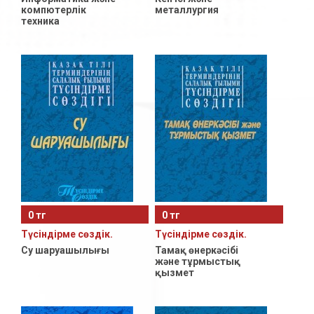
компютерлiк
металлургия
техника
0 тг
0 тг
Түсiндiрме сөздiк.
Түсiндiрме сөздiк.
Су шаруашылығы
Тамақ өнеркәсiбi
және тұрмыстық
қызмет