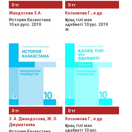
0 тг
0 тг
Естественно-Математическое направление
Жандосова З.А:
Косымова Г., и др.
11 класс с русским языком обучения
История Казахстана
Қазақ тілі мен
10 кл русс. 2019
әдебиеті 10 рус. 2019
ж.
11- класс с уйгурским языком обучения
Общественно-Гуманитарное направление
11- класс с уйгурским языком обучения
Естественно-Математическое направление
11- класс с узбекским языком обучения
Общественно-Гуманитарное направление
11- класс с узбекским языком обучения
Естественно-Математическое направление
0 тг
0 тг
З. А. Джандосова, Ж. О.
Косымова Г., и др.
Джуматаева
Қазақ тілі мен
әдебиеті 10 рус.
История Казахстана