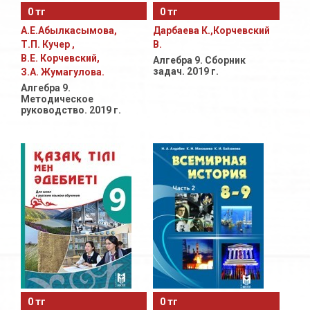
0 тг
0 тг
А.Е.Абылкасымова,
Дарбаева К.,Корчевский
Т.П. Кучер ,
В.
В.Е. Корчевский,
Алгебра 9. Сборник
задач. 2019 г.
З.А. Жумагулова.
Алгебра 9.
Методическое
руководство. 2019 г.
0 тг
0 тг