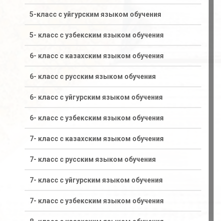
5-класс с уйгурским языком обучения
5- класс с узбекским языком обучения
6- класс с казахским языком обучения
6- класс с русским языком обучения
6- класс с уйгурским языком обучения
6- класс с узбекским языком обучения
7- класс с казахским языком обучения
7- класс с русским языком обучения
7- класс с уйгурским языком обучения
7- класс с узбекским языком обучения