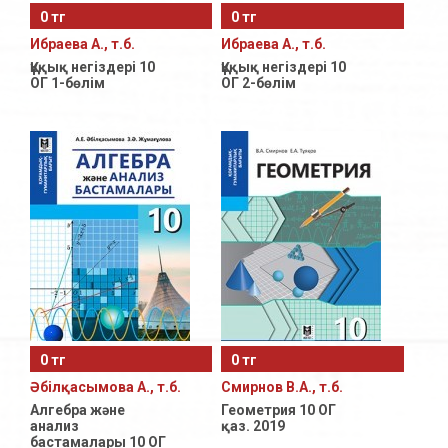
0 тг
0 тг
Естественно-Математическое направление
Ибраева А., т.б.
Ибраева А., т.б.
11 класс с русским языком обучения
Құқық негіздері 10
Құқық негіздері 10
ОГ 1-бөлім
ОГ 2-бөлім
11- класс с уйгурским языком обучения
Общественно-Гуманитарное направление
11- класс с уйгурским языком обучения
Естественно-Математическое направление
11- класс с узбекским языком обучения
Общественно-Гуманитарное направление
11- класс с узбекским языком обучения
Естественно-Математическое направление
0 тг
0 тг
Әбілқасымова А., т.б.
Смирнов В.А., т.б.
Алгебра және
Геометрия 10 ОГ
анализ
қаз. 2019
бастамалары 10 ОГ