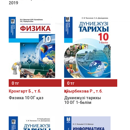
2019
0 тг
0 тг
Кронгарт Б., т.б.
Қайырбекова Р., т.б.
Физика 10 ОГ қаз
Дүниежүзі тарихы
10 ОГ 1-бөлім