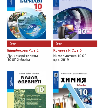
0 тг
0 тг
Қайырбекова Р., т.б.
Кольева Н.С., т.б.
Дүниежүзі тарихы
Информатика 10 ОГ
10 ОГ 2-бөлім
қаз. 2019