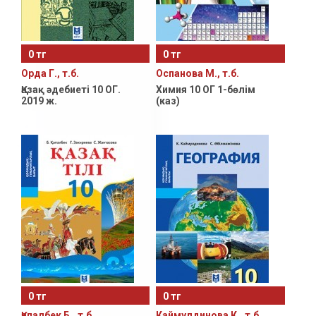
0 тг
0 тг
Орда Г., т.б.
Оспанова М., т.б.
Қазақ әдебиеті 10 ОГ.
Химия 10 ОГ 1-бөлім
2019 ж.
(каз)
0 тг
0 тг
Қапалбек Б., т.б.
Каймулдинова К., т.б.