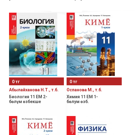
0 тг
0 тг
Абылайханова Н.Т., т.б.
Оспанова М., т.б.
Биология 11 ЕМ 2-
Химия 11 ЕМ 1-
бөлүм өзбекше
бөлум өзб.