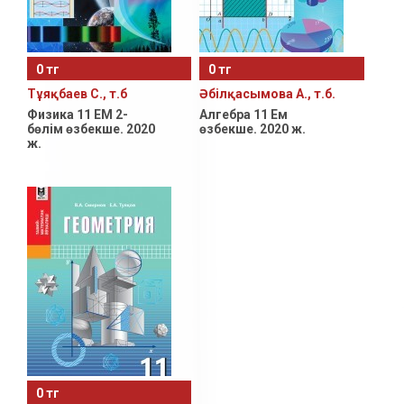
0 тг
0 тг
Тұяқбаев С., т.б
Әбілқасымова А., т.б.
Физика 11 ЕМ 2-
Алгебра 11 Ем
бөлім өзбекше. 2020
өзбекше. 2020 ж.
ж.
0 тг