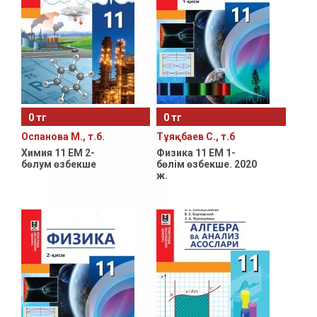
0 тг
0 тг
Оспанова М., т.б.
Тұяқбаев С., т.б
Химия 11 ЕМ 2-
Физика 11 ЕМ 1-
бөлум өзбекше
бөлім өзбекше. 2020
ж.