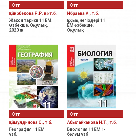
0 тг
0 тг
Естественно-Математическое направление
Қайирбекова Р.Р. вә т.б.
Ибраева А., т.б.
11 класс с русским языком обучения
Жахон тарихи 11 ЕМ.
Құқық негіздері 11
Өзбекше. Оқулық.
ЕМ өзбекше.
2020 ж.
Оқулық
11- класс с уйгурским языком обучения
Общественно-Гуманитарное направление
11- класс с уйгурским языком обучения
Естественно-Математическое направление
11- класс с узбекским языком обучения
Общественно-Гуманитарное направление
11- класс с узбекским языком обучения
Естественно-Математическое направление
0 тг
0 тг
Қаймулдинова С., т.б.
Абылайханова Н.Т., т.б.
География 11 ЕМ
Биология 11 ЕМ 1-
узб.
бөлүм узб