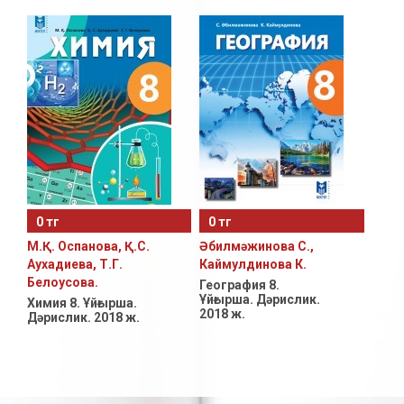
0 тг
0 тг
М.Қ. Оспанова, Қ.С.
Әбилмәжинова С.,
Аухадиева, Т.Г.
Каймулдинова К.
Белоусова.
География 8.
Ұйғырша. Дәрислик.
Химия 8. Ұйғырша.
2018 ж.
Дәрислик. 2018 ж.