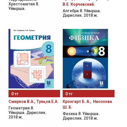
Хрестоматия 8.
В.Е. Корчевский.
Ұйғырша.
Алгебра 8. Ұйғырша.
Дәрислик. 2018 ж.
0 тг
0 тг
Смирнов В.А., Туяқов Е.А.
Кронгарт Б. А., Насохова
Ш. Б.
Геометрия 8.
Ұйғырша. Дәрислик.
Физика 8. Ұйғырша.
2018 ж.
Дәрислик. 2018 ж.