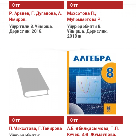
0 тг
0 тг
Р. Арзиев, Г. Дуганова, А.
Мәхсәтова П.,
Имиров.
Муһәммәтова Р.
Уйғур тили 8. Ұйғырша.
Уйғур әдәбияти 8.
Дәрислик. 2018.
Ұйғырша. Дәрислик.
2018 ж.
0 тг
0 тг
П.Мәхсәтова, Г.Тайирова
А.Е. Әбилқасымова, Т.П.
Кучер, З.Ә. Жума­ғулова,
Уйғур әдәбияти: