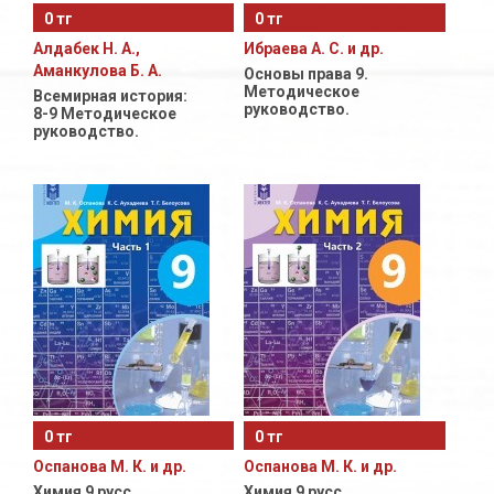
0 тг
0 тг
Алдабек Н. А.,
Ибраева А. С. и др.
Аманкулова Б. А.
Основы права 9.
Методическое
Всемирная история:
руководство.
8-9 Методическое
руководство.
0 тг
0 тг
Оспанова М. К. и др.
Оспанова М. К. и др.
Химия 9 русс.
Химия 9 русс.