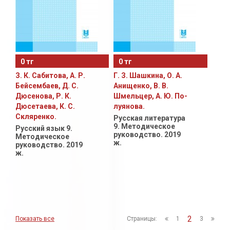
0 тг
0 тг
З. К. Сабитова, А. Р.
Г. З. Шашкина, О. А.
Бейсембаев, Д. С.
Анищенко, В. В.
Дюсенова, Р. К.
Шмельцер, А. Ю. По­
Дюсетаева, К. С.
луянова.
Скляренко.
Русская литература
9. Методическое
Русский язык 9.
руководство. 2019
Методическое
ж.
руководство. 2019
ж.
2
Показать все
Страницы:
1
3